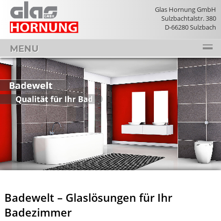
Glas Hornung GmbH
Sulzbachtalstr. 380
D-66280 Sulzbach
MENU
Im folgenden Bereich befindet sich ein Intro, in dem sich automat
>
Badewelt
Qualität für Ihr Bad
Badewelt – Glaslösungen für Ihr
Badezimmer